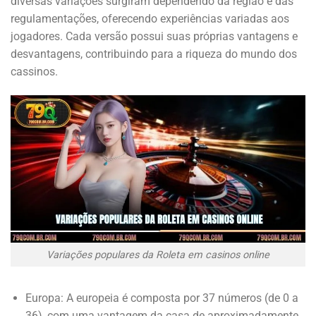
diversas variações surgiram dependendo da região e das
regulamentações, oferecendo experiências variadas aos
jogadores. Cada versão possui suas próprias vantagens e
desvantagens, contribuindo para a riqueza do mundo dos
cassinos.
Variações populares da Roleta em casinos online
Europa: A europeia é composta por 37 números (de 0 a
36), com uma vantagem da casa de aproximadamente