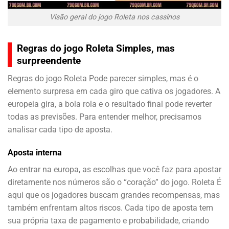
Visão geral do jogo Roleta nos cassinos
Regras do jogo Roleta Simples, mas
surpreendente
Regras do jogo
Roleta
Pode parecer simples, mas é o
elemento surpresa em cada giro que cativa os jogadores. A
europeia gira, a bola rola e o resultado final pode reverter
todas as previsões. Para entender melhor, precisamos
analisar cada tipo de aposta.
Aposta interna
Ao entrar na europa, as escolhas que você faz para apostar
diretamente nos números são o “coração” do jogo.
Roleta
É
aqui que os jogadores buscam grandes recompensas, mas
também enfrentam altos riscos. Cada tipo de aposta tem
sua própria taxa de pagamento e probabilidade, criando