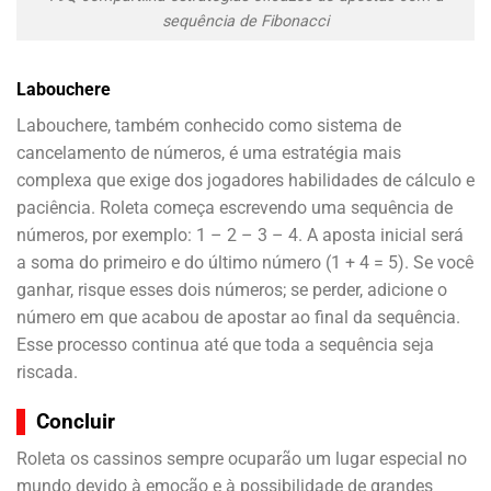
sequência de Fibonacci
Labouchere
Labouchere, também conhecido como sistema de
cancelamento de números, é uma estratégia mais
complexa que exige dos jogadores habilidades de cálculo e
paciência.
Roleta
começa escrevendo uma sequência de
números, por exemplo: 1 – 2 – 3 – 4. A aposta inicial será
a soma do primeiro e do último número (1 + 4 = 5). Se você
ganhar, risque esses dois números; se perder, adicione o
número em que acabou de apostar ao final da sequência.
Esse processo continua até que toda a sequência seja
riscada.
Concluir
Roleta
os cassinos sempre ocuparão um lugar especial no
mundo devido à emoção e à possibilidade de grandes