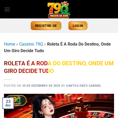
Skip
to
content
REGISTRE-SE
LOGIN
Home
»
Cassino 79Q
»
Roleta É A Roda Do Destino, Onde
Um Giro Decide Tudo
ROLETA É A RODA DO DESTINO, ONDE UM
GIRO DECIDE TUDO
POSTED ON
23 DE DEZEMBRO DE 2025
BY
SANTOS ENZO GABRIEL
23
dez