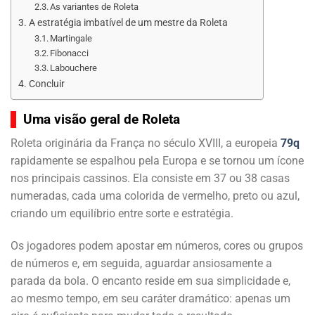
As variantes de Roleta
A estratégia imbatível de um mestre da Roleta
Martingale
Fibonacci
Labouchere
Concluir
Uma visão geral de Roleta
Roleta
originária da França no século XVIII, a europeia
79q
rapidamente se espalhou pela Europa e se tornou um ícone
nos principais cassinos. Ela consiste em 37 ou 38 casas
numeradas, cada uma colorida de vermelho, preto ou azul,
criando um equilíbrio entre sorte e estratégia.
Os jogadores podem apostar em números, cores ou grupos
de números e, em seguida, aguardar ansiosamente a
parada da bola. O encanto reside em sua simplicidade e,
ao mesmo tempo, em seu caráter dramático: apenas um