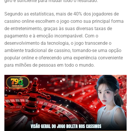
giro é suficiente para mudar todo o resultado.
Segundo as estatísticas, mais de 40% dos jogadores de
cassino online escolhem o jogo como sua principal forma
de entretenimento, graças às suas diversas taxas de
pagamento e à emoção incomparável. Com o
desenvolvimento da tecnologia, o jogo transcende o
ambiente tradicional de cassino, tornando-se uma opção
popular online e oferecendo uma experiência conveniente
para milhões de pessoas em todo o mundo.