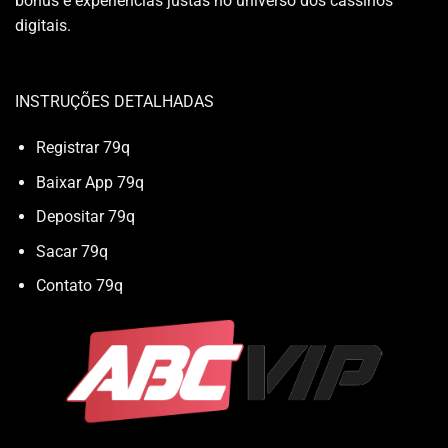
bônus e experiências justas no universo dos cassinos
digitais.
INSTRUÇÕES DETALHADAS
Registrar 79q
Baixar App 79q
Depositar 79q
Sacar 79q
Contato 79q