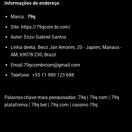
Informações de endereço
Marca :
79q
Site:
https://79qcom.br.com/
Autor: Enzo Gabriel Santos
Linha direta:
Beco Jair Amorim, 20 - Japiim, Manaus -
AM, 69078-230, Brazil
Email:
79qcombrcom@gmail.com
Telefone: +55 11 989 123 688
Palavras-chave mais pesquisadas: 79q | 79q com | 79q
plataforma | 79q bet | 79q.com | cassino 79q