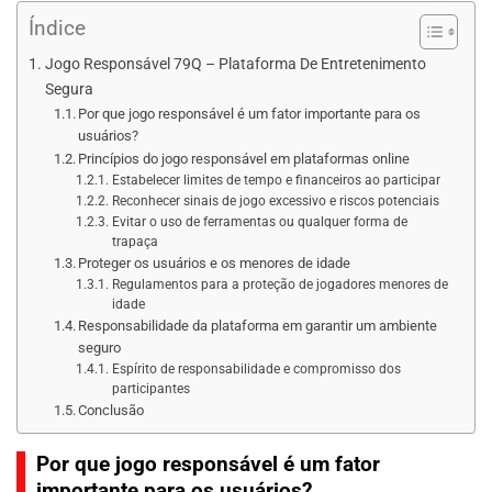
Índice
Jogo Responsável 79Q – Plataforma De Entretenimento
Segura
Por que jogo responsável é um fator importante para os
usuários?
Princípios do jogo responsável em plataformas online
Estabelecer limites de tempo e financeiros ao participar
Reconhecer sinais de jogo excessivo e riscos potenciais
Evitar o uso de ferramentas ou qualquer forma de
trapaça
Proteger os usuários e os menores de idade
Regulamentos para a proteção de jogadores menores de
idade
Responsabilidade da plataforma em garantir um ambiente
seguro
Espírito de responsabilidade e compromisso dos
participantes
Conclusão
Por que jogo responsável é um fator
importante para os usuários?