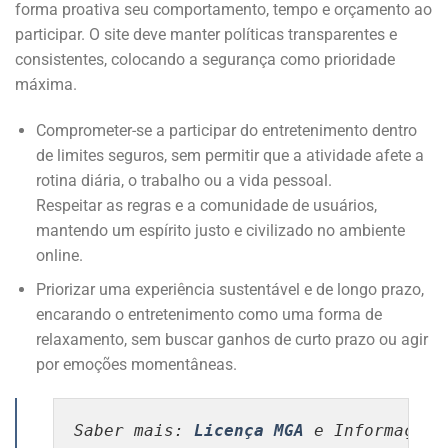
forma proativa seu comportamento, tempo e orçamento ao
participar. O site deve manter políticas transparentes e
consistentes, colocando a segurança como prioridade
máxima.
Comprometer-se a participar do entretenimento dentro
de limites seguros, sem permitir que a atividade afete a
rotina diária, o trabalho ou a vida pessoal.
Respeitar as regras e a comunidade de usuários,
mantendo um espírito justo e civilizado no ambiente
online.
Priorizar uma experiência sustentável e de longo prazo,
encarando o entretenimento como uma forma de
relaxamento, sem buscar ganhos de curto prazo ou agir
por emoções momentâneas.
Saber mais
: 
Licença MGA
 e Informações