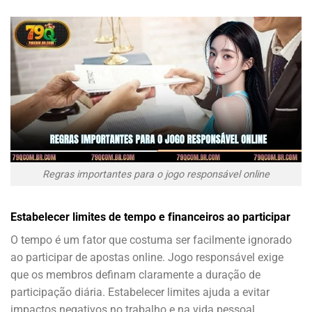
Regras importantes para o jogo responsável online
Estabelecer limites de tempo e financeiros ao participar
O tempo é um fator que costuma ser facilmente ignorado
ao participar de apostas online.
Jogo responsável
exige
que os membros definam claramente a duração de
participação diária. Estabelecer limites ajuda a evitar
impactos negativos no trabalho e na vida pessoal.