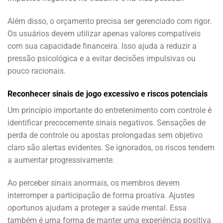
Além disso, o orçamento precisa ser gerenciado com rigor.
Os usuários devem utilizar apenas valores compatíveis
com sua capacidade financeira. Isso ajuda a reduzir a
pressão psicológica e a evitar decisões impulsivas ou
pouco racionais.
Reconhecer sinais de jogo excessivo e riscos potenciais
Um princípio importante do entretenimento com controle é
identificar precocemente sinais negativos. Sensações de
perda de controle ou apostas prolongadas sem objetivo
claro são alertas evidentes. Se ignorados, os riscos tendem
a aumentar progressivamente.
Ao perceber sinais anormais, os membros devem
interromper a participação de forma proativa. Ajustes
oportunos ajudam a proteger a saúde mental. Essa
também é uma forma de manter uma experiência positiva