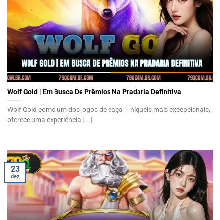
Wolf Gold | Em Busca De Prêmios Na Pradaria Definitiva
Wolf Gold como um dos jogos de caça – níqueis mais excepcionais,
oferece uma experiência [...]
23
dez