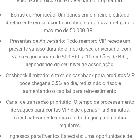
valor econômico sustentável para o proprietário.
Bônus de Promoção: Um bônus em dinheiro creditado
diretamente em sua conta ao atingir uma nova meta, até o
máximo de 50.000 BRL.
Presentes de Aniversário: Todo membro VIP recebe um
presente valioso durante o mês do seu aniversário, com
valores que variam de 500 BRL a 10 milhões de BRL,
dependendo do seu nível de associação.
Cashback ilimitado: A taxa de cashback para produtos VIP
pode chegar a 3,5% ao dia, reduzindo o risco e
aumentando o capital para reinvestimento.
Canal de transação prioritário: O tempo de processamento
de saques para contas VIP é de apenas 1 a 3 minutos,
significativamente mais rápido do que para contas
regulares.
Ingressos para Eventos Especiais: Uma oportunidade de