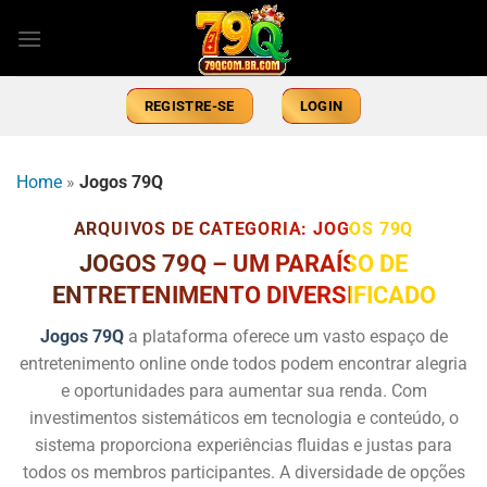
Skip
to
content
REGISTRE-SE
LOGIN
Home
»
Jogos 79Q
ARQUIVOS DE CATEGORIA:
JOGOS 79Q
JOGOS 79Q – UM PARAÍSO DE
ENTRETENIMENTO DIVERSIFICADO
Jogos 79Q
a plataforma oferece um vasto espaço de
entretenimento online onde todos podem encontrar alegria
e oportunidades para aumentar sua renda. Com
investimentos sistemáticos em tecnologia e conteúdo, o
sistema proporciona experiências fluidas e justas para
todos os membros participantes. A diversidade de opções