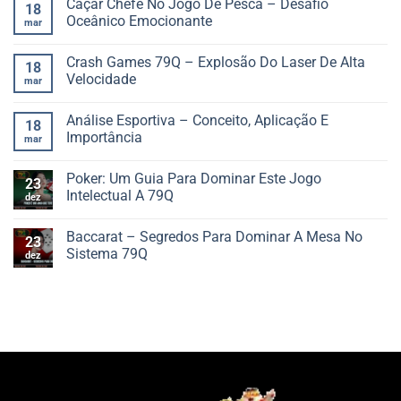
Caçar Chefe No Jogo De Pesca – Desafio
18
Oceânico Emocionante
mar
Crash Games 79Q – Explosão Do Laser De Alta
18
Velocidade
mar
Análise Esportiva – Conceito, Aplicação E
18
Importância
mar
Poker: Um Guia Para Dominar Este Jogo
23
Intelectual A 79Q
dez
Baccarat – Segredos Para Dominar A Mesa No
23
Sistema 79Q
dez