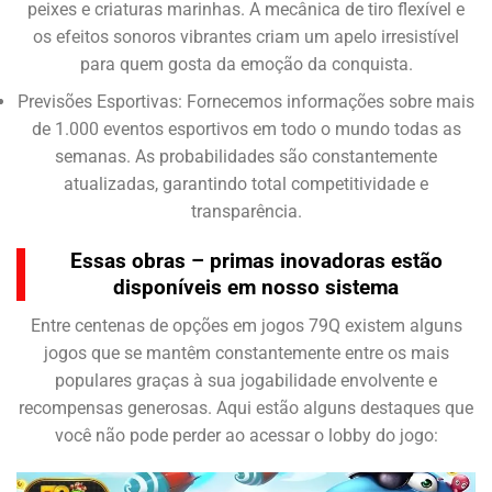
peixes e criaturas marinhas. A mecânica de tiro flexível e
os efeitos sonoros vibrantes criam um apelo irresistível
para quem gosta da emoção da conquista.
Previsões Esportivas: Fornecemos informações sobre mais
de 1.000 eventos esportivos em todo o mundo todas as
semanas. As probabilidades são constantemente
atualizadas, garantindo total competitividade e
transparência.
Essas obras – primas inovadoras estão
disponíveis em nosso sistema
Entre centenas de opções em jogos 79Q existem alguns
jogos que se mantêm constantemente entre os mais
populares graças à sua jogabilidade envolvente e
recompensas generosas. Aqui estão alguns destaques que
você não pode perder ao acessar o lobby do jogo: