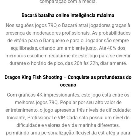
comparação com a média.
Bacará batalha online inteligência máxima
Nos saguões jogos 79Q o Bacará atrai jogadores graças à
presença de moderadores profissionais. As probabilidades
de vitória para o Banqueiro e para o Jogador são sempre
equilibradas, criando um ambiente justo. Até 40% dos
membros escolhem regularmente este jogo para se divertir
durante o horário de pico, das 20h às 22h, diariamente.
Dragon King Fish Shooting – Conquiste as profundezas do
oceano
Com gráficos 4K impressionantes, este jogo está entre os
melhores jogos 79Q. Popular por seu alto valor de
entretenimento, o jogo apresenta três níveis de dificuldade:
Iniciante, Profissional e VIP. Cada sala possui um nível de
dificuldade e valores de vida marinha diferentes,
permitindo uma personalização flexível da estratégia para