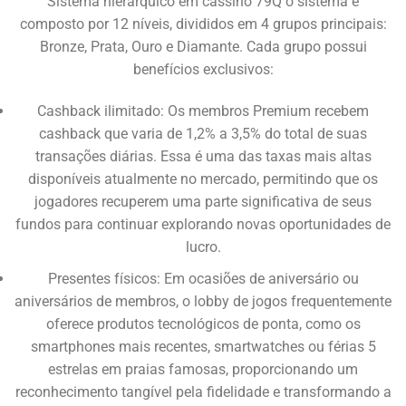
Sistema hierárquico em cassino 79Q o sistema é
composto por 12 níveis, divididos em 4 grupos principais:
Bronze, Prata, Ouro e Diamante. Cada grupo possui
benefícios exclusivos:
Cashback ilimitado: Os membros Premium recebem
cashback que varia de 1,2% a 3,5% do total de suas
transações diárias. Essa é uma das taxas mais altas
disponíveis atualmente no mercado, permitindo que os
jogadores recuperem uma parte significativa de seus
fundos para continuar explorando novas oportunidades de
lucro.
Presentes físicos: Em ocasiões de aniversário ou
aniversários de membros, o lobby de jogos frequentemente
oferece produtos tecnológicos de ponta, como os
smartphones mais recentes, smartwatches ou férias 5
estrelas em praias famosas, proporcionando um
reconhecimento tangível pela fidelidade e transformando a