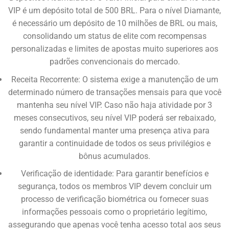
VIP é um depósito total de 500 BRL. Para o nível Diamante,
é necessário um depósito de 10 milhões de BRL ou mais,
consolidando um status de elite com recompensas
personalizadas e limites de apostas muito superiores aos
padrões convencionais do mercado.
Receita Recorrente: O sistema exige a manutenção de um
determinado número de transações mensais para que você
mantenha seu nível VIP. Caso não haja atividade por 3
meses consecutivos, seu nível VIP poderá ser rebaixado,
sendo fundamental manter uma presença ativa para
garantir a continuidade de todos os seus privilégios e
bônus acumulados.
Verificação de identidade: Para garantir benefícios e
segurança, todos os membros VIP devem concluir um
processo de verificação biométrica ou fornecer suas
informações pessoais como o proprietário legítimo,
assegurando que apenas você tenha acesso total aos seus