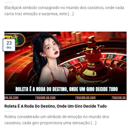
Blackjack símbolo consagrado no mundo dos cassinos, onde cada
carta traz emoção e surpresa, este [...]
23
dez
Roleta É A Roda Do Destino, Onde Um Giro Decide Tudo
Roleta considerado um símbolo de emoção no mundo dos
cassinos, cada giro proporciona uma sensação [...]