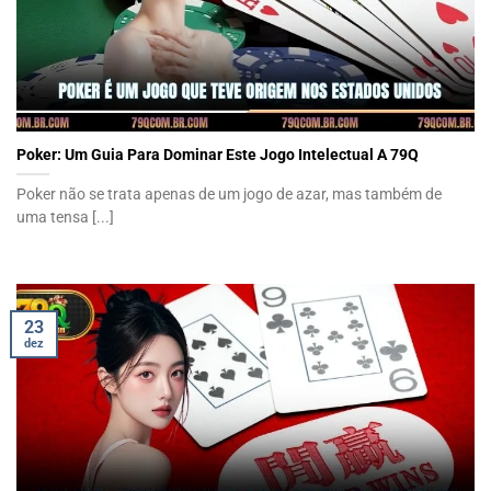
Poker: Um Guia Para Dominar Este Jogo Intelectual A 79Q
Poker não se trata apenas de um jogo de azar, mas também de
uma tensa [...]
23
dez