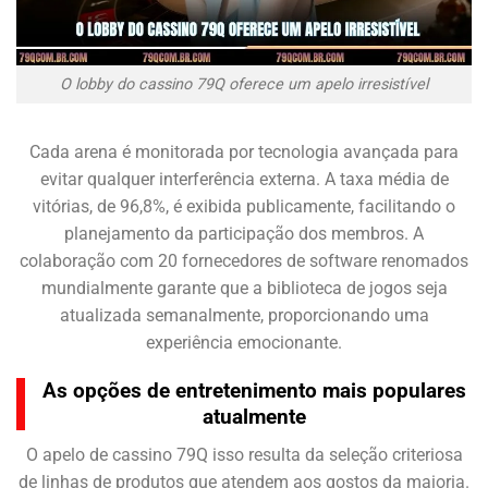
O lobby do cassino 79Q oferece um apelo irresistível
Cada arena é monitorada por tecnologia avançada para
evitar qualquer interferência externa. A taxa média de
vitórias, de 96,8%, é exibida publicamente, facilitando o
planejamento da participação dos membros. A
colaboração com 20 fornecedores de software renomados
mundialmente garante que a biblioteca de jogos seja
atualizada semanalmente, proporcionando uma
experiência emocionante.
As opções de entretenimento mais populares
atualmente
O apelo de cassino 79Q isso resulta da seleção criteriosa
de linhas de produtos que atendem aos gostos da maioria.