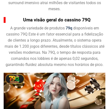
surround imersivo atrai milhões de visitantes todos os
meses.
Uma visão geral do cassino 79Q
A grande variedade de produtos
79q
disponíveis em
cassino 79Q Este é um fator essencial para a fidelização
de clientes a longo prazo. Atualmente, o sistema opera
mais de 1.200 jogos diferentes, desde títulos clássicos até
versões modernas. Na 79Q, o tempo de resposta para
comandos nos lobbies é de apenas 0,02 segundos,
garantindo fluidez absoluta mesmo nos horários de pico.