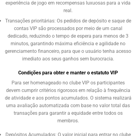
experiência de jogo em recompensas luxuosas para a vida
real.
Transações prioritárias: Os pedidos de depósito e saque de
contas VIP são processados por meio de um canal
dedicado, reduzindo o tempo de espera para menos de 3
minutos, garantindo máxima eficiência e agilidade no
gerenciamento financeiro, para que o usuário tenha acesso
imediato aos seus ganhos sem burocracia.
Condições para obter e manter o estatuto VIP
Para ser homenageado no clube VIP os participantes
devem cumprir critérios rigorosos em relação à frequência
de atividade e aos pontos acumulados. O sistema realizará
uma avaliação automatizada com base no valor total das
transações para garantir a equidade entre todos os
membros.
Depósitos Acumulados: O valor inicial para entrar no clube