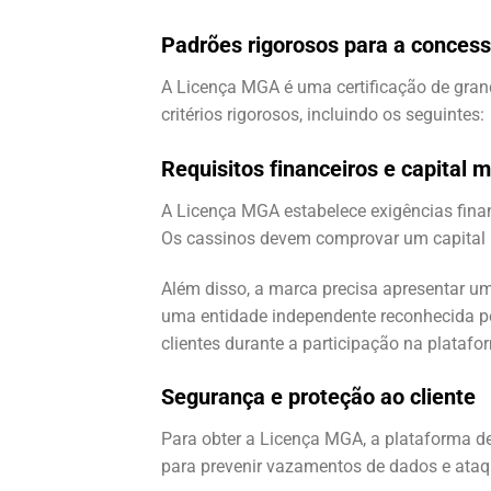
Padrões rigorosos para a conces
A Licença MGA é uma certificação de grande
critérios rigorosos, incluindo os seguintes:
Requisitos financeiros e capital 
A Licença MGA estabelece exigências finan
Os cassinos devem comprovar um capital m
Além disso, a marca precisa apresentar um 
uma entidade independente reconhecida pel
clientes durante a participação na platafo
Segurança e proteção ao cliente
Para obter a Licença MGA, a plataforma 
para prevenir vazamentos de dados e ataqu