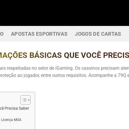
NO
APOSTAS ESPORTIVAS
JOGOS DE CARTAS
MAÇÕES BÁSICAS QUE VOCÊ PRECI
is respeitadas no setor de iGaming. Os cassinos precisam aten
proteção ao jogador, entre outros requisitos. Acompanhe a 79Q 
cê Precisa Saber
a Licença MGA