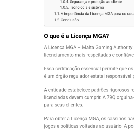
Segurança e proteção ao cliente
Tecnologia e sistema
A importância da Licença MGA para os usu
Conclusão
O que é a Licença MGA?
A Licença MGA – Malta Gaming Authority
licenciamento mais respeitadas e confiávei
Essa certificação essencial permite que o
é um órgão regulador estatal responsável 
A entidade estabelece padrões rigorosos r
licenciadas devem cumprir. A 79Q orgulha
para seus clientes.
Para obter a Licença MGA, os cassinos pas
jogos e políticas voltadas ao usuário. A 