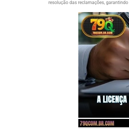
resolução das reclamações, garantindo 