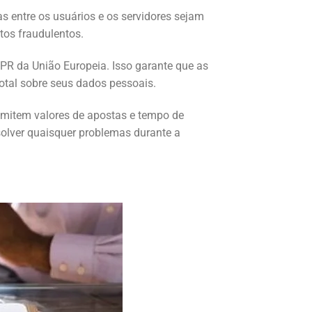
as entre os usuários e os servidores sejam
os fraudulentos.
R da União Europeia. Isso garante que as
tal sobre seus dados pessoais.
 limitem valores de apostas e tempo de
esolver quaisquer problemas durante a