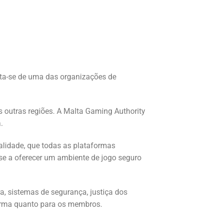
ata-se de uma das organizações de
 outras regiões. A Malta Gaming Authority
.
alidade, que todas as plataformas
se a oferecer um ambiente de jogo seguro
, sistemas de segurança, justiça dos
aforma quanto para os membros.