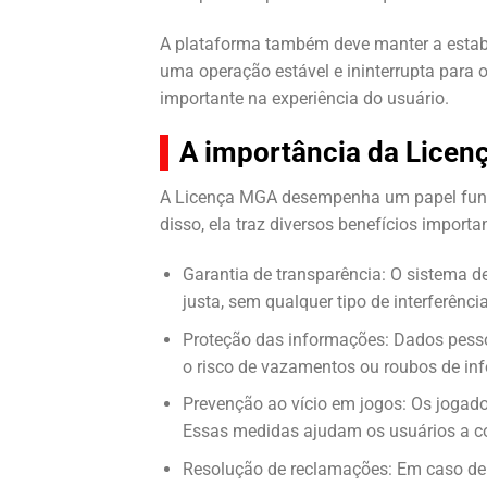
A plataforma também deve manter a estabil
uma operação estável e ininterrupta para
importante na experiência do usuário.
A importância da Licen
A Licença MGA desempenha um papel fundam
disso, ela traz diversos benefícios importa
Garantia de transparência: O sistema 
justa, sem qualquer tipo de interferên
Proteção das informações: Dados pessoa
o risco de vazamentos ou roubos de inf
Prevenção ao vício em jogos: Os jogado
Essas medidas ajudam os usuários a co
Resolução de reclamações: Em caso de co