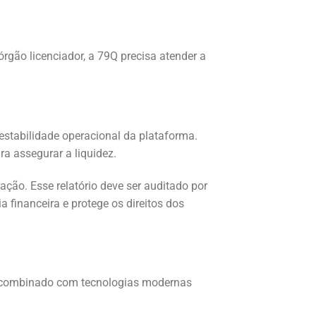
rgão licenciador, a 79Q precisa atender a
estabilidade operacional da plataforma.
a assegurar a liquidez.
ação. Esse relatório deve ser auditado por
financeira e protege os direitos dos
, combinado com tecnologias modernas