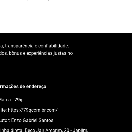
 transparência e confiabilidade,
os, bônus e experiências justas no
ormações de endereço
arca :
79q
ite:
https://79qcom.br.com/
utor: Enzo Gabriel Santos
inha direta:
Beco Jair Amorim, 20 - Japiim,