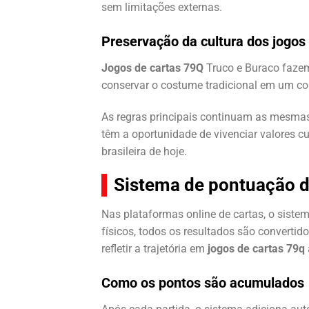
sem limitações externas.
Preservação da cultura dos jogos
Jogos de cartas 79Q
Truco e Buraco fazem 
conservar o costume tradicional em um c
As regras principais continuam as mesmas
têm a oportunidade de vivenciar valores cu
brasileira de hoje.
Sistema de pontuação d
Nas plataformas online de cartas, o siste
físicos, todos os resultados são convert
refletir a trajetória em
jogos de cartas 79q
Como os pontos são acumulados