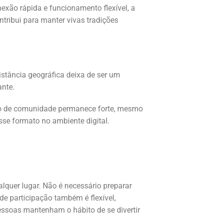
nexão rápida e funcionamento flexível, a
tribui para manter vivas tradições
istância geográfica deixa de ser um
ante.
nto de comunidade permanece forte, mesmo
se formato no ambiente digital.
quer lugar. Não é necessário preparar
de participação também é flexível,
ssoas mantenham o hábito de se divertir