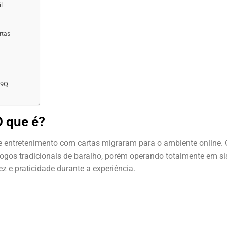
l
rtas
79Q
O que é?
de entretenimento com cartas migraram para o ambiente online.
jogos tradicionais de baralho, porém operando totalmente em si
ez e praticidade durante a experiência.