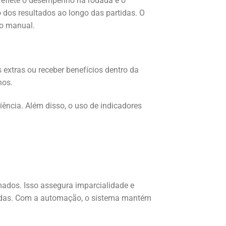
reflete o desempenho na rodada e o
dos resultados ao longo das partidas. O
ão manual.
 extras ou receber benefícios dentro da
nos.
ncia. Além disso, o uso de indicadores
mados. Isso assegura imparcialidade e
rtidas. Com a automação, o sistema mantém