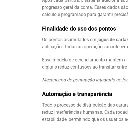
Após cada partida, o sistema adiciona au
progresso geral da conta. Esses dados sã
cálculo é programado para garantir precis
Finalidade do uso dos pontos
Os pontos acumulados em
jogos de carta
aplicação. Todas as operações acontecem 
Esse modelo de gerenciamento mantém a or
digitais reduz confusões ao transitar entre
Mecanismo de pontuação integrado ao jo
Automação e transparência
Todo o processo de distribuição das carta
reduz interferências humanas. Cada rodad
estabilidade, permitindo que os usuários