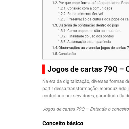
Por que esse formato é tão popular no Brasi
Conexão com a comunidade
Entretenimento flexível
Preservação da cultura dos jogos de ca
Sistema de pontuação dentro do jogo
Como os pontos são acumulados
Finalidade do uso dos pontos
Automação e transparência
Observações ao vivenciar jogos de cartas 
Conclusão
Jogos de cartas 79Q – 
Na era da digitalização, diversas formas 
partir dessa transformação, reproduzindo 
controlado por servidores, garantindo fluid
Jogos de cartas 79Q – Entenda o conceito
Conceito básico