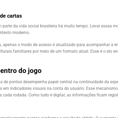
 de cartas
parte da vida social brasileira há muito tempo. Levar essas m
ontexto moderno.
, apenas o modo de acesso é atualizado para acompanhar a er
lturais familiares por meio de um formato atual. Esse é o elo en
entro do jogo
ma de pontos desempenha papel central na continuidade da exper
idos em indicadores visuais na conta do usuário. Esse mecani
a cada rodada. Como tudo é digital, as informações ficam regist