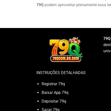
79Q
podem aproveitar plenamente essa te
79Q
dest
univ
INSTRUÇÕES DETALHADAS
Registrar 79q
Baixar App 79q
Depositar 79q
Sacar 79q