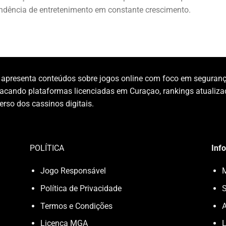
ndência de entretenimento em constante crescimento.
apresenta conteúdos sobre jogos online com foco em segurança,
acando plataformas licenciadas em Curaçao, rankings atualizad
erso dos cassinos digitais.
POLÍTICA
Inf
Jogo Responsável
M
Política de Privacidade
S
Termos e Condições
A
Licença MGA
L