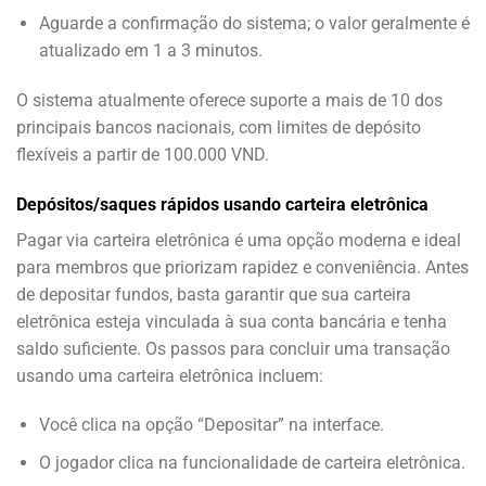
Aguarde a confirmação do sistema; o valor geralmente é
atualizado em 1 a 3 minutos.
O sistema atualmente oferece suporte a mais de 10 dos
principais bancos nacionais, com limites de depósito
flexíveis a partir de 100.000 VND.
Depósitos/saques rápidos usando carteira eletrônica
Pagar via carteira eletrônica é uma opção moderna e ideal
para membros que priorizam rapidez e conveniência. Antes
de depositar fundos, basta garantir que sua carteira
eletrônica esteja vinculada à sua conta bancária e tenha
saldo suficiente. Os passos para concluir uma transação
usando uma carteira eletrônica incluem:
Você clica na opção “Depositar” na interface.
O jogador clica na funcionalidade de carteira eletrônica.