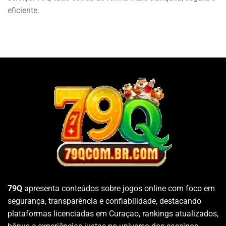
eficiente.
79Q
apresenta conteúdos sobre jogos online com foco em
segurança, transparência e confiabilidade, destacando
plataformas licenciadas em Curaçao, rankings atualizados,