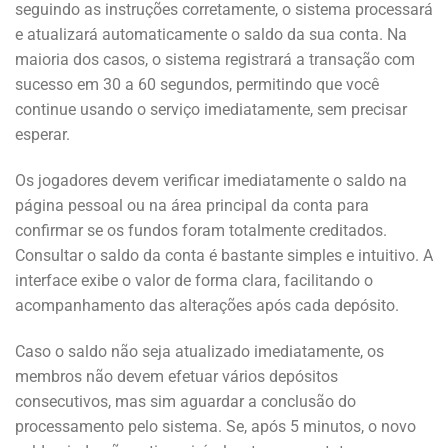
seguindo as instruções corretamente, o sistema processará
e atualizará automaticamente o saldo da sua conta. Na
maioria dos casos, o sistema registrará a transação com
sucesso em 30 a 60 segundos, permitindo que você
continue usando o serviço imediatamente, sem precisar
esperar.
Os jogadores devem verificar imediatamente o saldo na
página pessoal ou na área principal da conta para
confirmar se os fundos foram totalmente creditados.
Consultar o saldo da conta é bastante simples e intuitivo. A
interface exibe o valor de forma clara, facilitando o
acompanhamento das alterações após cada depósito.
Caso o saldo não seja atualizado imediatamente, os
membros não devem efetuar vários depósitos
consecutivos, mas sim aguardar a conclusão do
processamento pelo sistema. Se, após 5 minutos, o novo