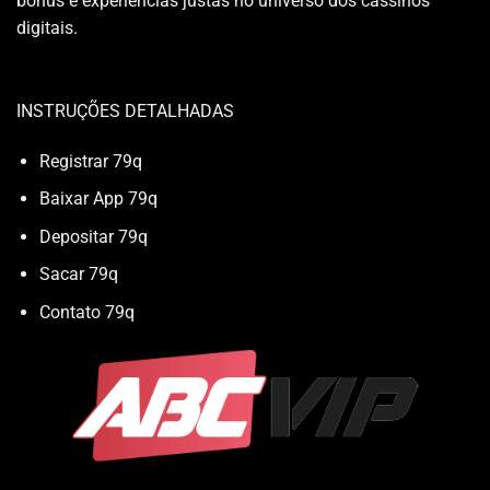
bônus e experiências justas no universo dos cassinos
digitais.
INSTRUÇÕES DETALHADAS
Registrar 79q
Baixar App 79q
Depositar 79q
Sacar 79q
Contato 79q