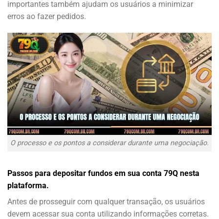
importantes também ajudam os usuários a minimizar
erros ao fazer pedidos.
O processo e os pontos a considerar durante uma negociação.
Passos para depositar fundos em sua conta 79Q nesta
plataforma.
Antes de prosseguir com qualquer transação, os usuários
devem acessar sua conta utilizando informações corretas.