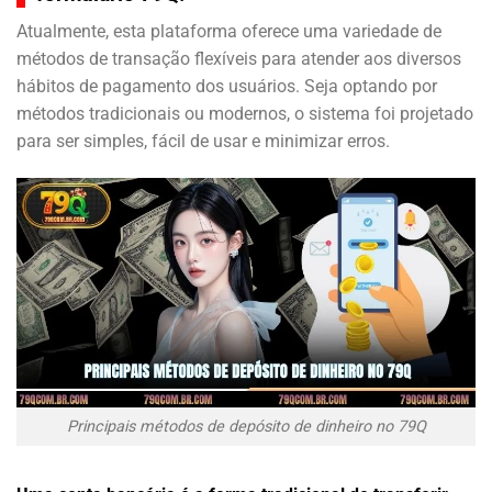
Atualmente, esta plataforma oferece uma variedade de
métodos de transação flexíveis para atender aos diversos
hábitos de pagamento dos usuários. Seja optando por
métodos tradicionais ou modernos, o sistema foi projetado
para ser simples, fácil de usar e minimizar erros.
Principais métodos de depósito de dinheiro no 79Q