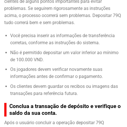
cientes de alguns pontos importantes para evitar
problemas. Se seguirem rigorosamente as instruções
acima, o processo ocorrerá sem problemas.
Depositar 79Q
tudo correrá bem e sem problemas.
Você precisa inserir as informações de transferência
corretas, conforme as instruções do sistema.
Não é permitido depositar um valor inferior ao mínimo
de 100.000 VND.
Os jogadores devem verificar novamente suas
informações antes de confirmar o pagamento.
Os clientes devem guardar os recibos ou imagens das
transações para referência futura.
Conclua a transação de depósito e verifique o
saldo da sua conta.
Após o usuário concluir a operação
depositar 79Q